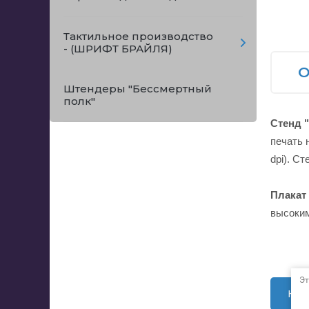
Тактильное производство
- (ШРИФТ БРАЙЛЯ)
О
Штендеры "Бессмертный
полк"
Стенд 
печать 
dpi). С
Плакат
высоким
Эт
Наз