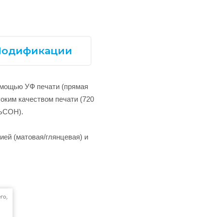
одификации
омощью УФ печати (прямая
оким качеством печати (720
ЛЬСОН).
ией (матовая/глянцевая) и
го,