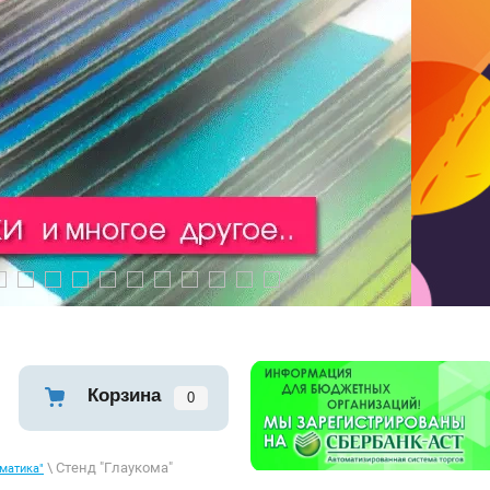
0
11
12
13
14
15
16
17
18
19
20
Корзина
0
\ Стенд "Глаукома"
матика"