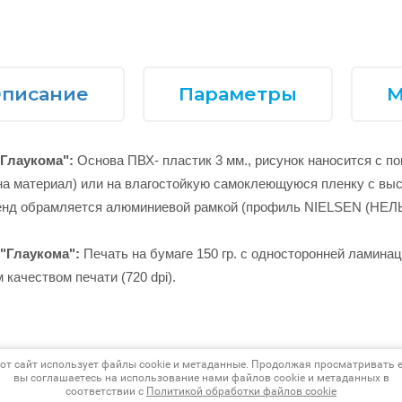
писание
Параметры
М
"Глаукома":
Основа ПВХ- пластик 3 мм., рисунок наносится с п
на материал) или на влагостойкую самоклеющуюся пленку с выс
тенд обрамляется алюминиевой рамкой (профиль NIELSEN (НЕ
 "Глаукома":
Печать на бумаге 150 гр. с односторонней ламинац
 качеством печати (720 dpi).
от сайт использует файлы cookie и метаданные. Продолжая просматривать е
вы соглашаетесь на использование нами файлов cookie и метаданных в
ад
соответствии с
Политикой обработки файлов cookie