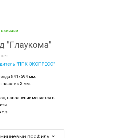
в наличии
д "Глаукома"
нет
дитель "ППК ЭКСПРЕСС"
тенда 841х594 мм.
: пластик 3 мм.
он, наполнение меняется в
сти
 т.з.