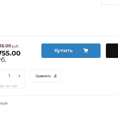
15.00
руб.
Купить
755.00
б.
Сравнить
 шт. по 1 шт.
ться