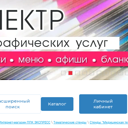
1
2
3
4
5
6
7
8
9
1
асширенный
Личный
Каталог
поиск
кабинет
\
\
Интернет-магазин ППК ЭКСПРЕСС
Тематические стенды
Стенды "Медицинская те