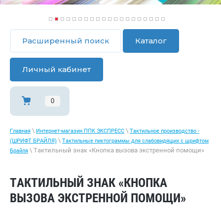
1
2
3
4
5
6
7
8
9
1
1
1
1
1
1
1
1
1
1
2
0
1
2
3
4
5
6
7
8
9
0
Расширенный поиск
Каталог
Личный кабинет
0
\
\
Главная
Интернет-магазин ППК ЭКСПРЕСС
Тактильное производство -
\
(ШРИФТ БРАЙЛЯ)
Тактильные пиктограммы для слабовидящих с шрифтом
\ Тактильный знак «Кнопка вызова экстренной помощи»
Брaйля
ТАКТИЛЬНЫЙ ЗНАК «КНОПКА
ВЫЗОВА ЭКСТРЕННОЙ ПОМОЩИ»