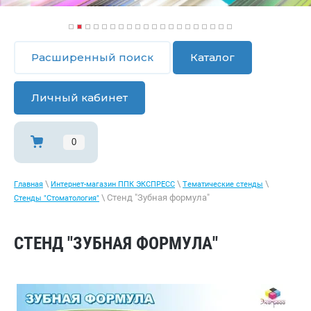
1
2
3
4
5
6
7
8
9
1
1
1
1
1
1
1
1
1
1
2
0
1
2
3
4
5
6
7
8
9
0
Расширенный поиск
Каталог
Личный кабинет
0
\
\
\
Главная
Интернет-магазин ППК ЭКСПРЕСС
Тематические стенды
\ Стенд "Зубная формула"
Стенды "Стоматология"
СТЕНД "ЗУБНАЯ ФОРМУЛА"