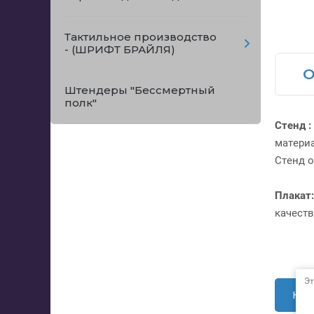
Тактильное производство
- (ШРИФТ БРАЙЛЯ)
О
Штендеры "Бессмертный
полк"
Стенд :
материа
Стенд 
Плакат:
качеств
Эт
Наз