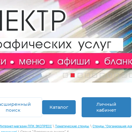
1
2
3
4
5
6
7
8
9
1
асширенный
Личный
Каталог
поиск
кабинет
\
\
Интернет-магазин ППК ЭКСПРЕСС
Тематические стенды
Стенды "Организация до
\ Стенд "Дорожные знаки" 4