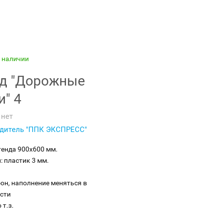
в наличии
д "Дорожные
и" 4
нет
дитель "ППК ЭКСПРЕСС"
тенда 900х600 мм.
: пластик 3 мм.
фон, наполнение меняться в
сти
 т.з.