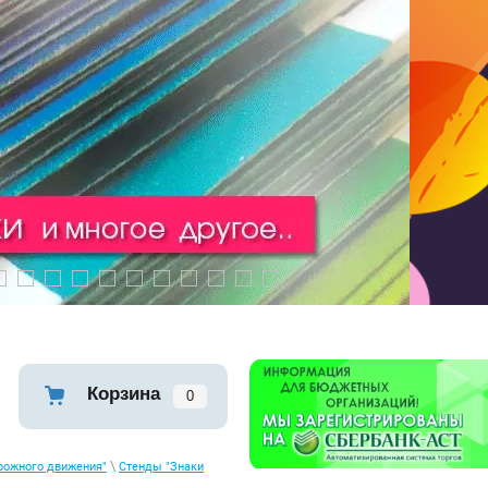
0
11
12
13
14
15
16
17
18
19
20
Корзина
0
\
рожного движения"
Стенды "Знаки