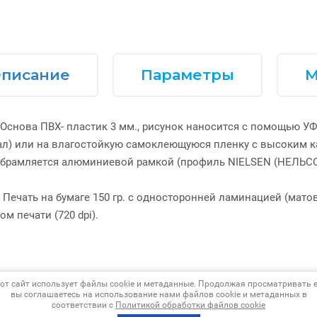
писание
Параметры
М
Основа ПВХ- пластик 3 мм., рисунок наносится с помощью УФ
л) или на влагостойкую самоклеющуюся пленку с высоким кач
обрамляется алюминиевой рамкой (профиль NIELSEN (НЕЛЬСО
Печать на бумаге 150 гр. с односторонней ламинацией (мато
ом печати (720 dpi).
от сайт использует файлы cookie и метаданные. Продолжая просматривать е
вы соглашаетесь на использование нами файлов cookie и метаданных в
ад
соответствии с
Политикой обработки файлов cookie