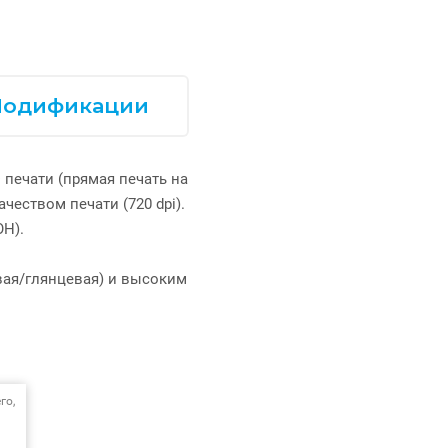
одификации
 печати (прямая печать на
еством печати (720 dpi).
Н).
вая/глянцевая) и высоким
го,