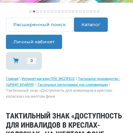
1
2
3
4
5
6
7
8
9
1
1
1
1
1
1
1
1
1
1
2
0
1
2
3
4
5
6
7
8
9
0
Расширенный поиск
Каталог
Личный кабинет
0
\
\
Главная
Интернет-магазин ППК ЭКСПРЕСС
Тактильное производство -
\
\
(ШРИФТ БРАЙЛЯ)
Тактильные пиктограммы для слабовидящих
Тактильный знак «Доступность для инвалидов в креслах-
колясках» на желтом фоне
ТАКТИЛЬНЫЙ ЗНАК «ДОСТУПНОСТЬ
ДЛЯ ИНВАЛИДОВ В КРЕСЛАХ-