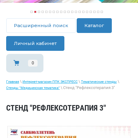
1
2
3
4
5
6
7
8
9
1
1
1
1
1
1
1
1
1
1
2
0
1
2
3
4
5
6
7
8
9
0
Расширенный поиск
Каталог
Личный кабинет
0
\
\
\
Главная
Интернет-магазин ППК ЭКСПРЕСС
Тематические стенды
\ Стенд "Рефлексотерапия 3"
Стенды "Медицинская тематика"
СТЕНД "РЕФЛЕКСОТЕРАПИЯ 3"