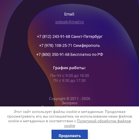
Email:
spbppk@mail.ru
+7 (812) 243-91-68 Санкт-Петербург
+7 (978) 108-25-71 Симферополь
+7 (800) 350-91-68 Бесплатно по РФ
График работы:
Пн-Чт с 9:30 до 18:30
Пт с 9:30 до 17:30
Copyright © 2011 - 2026
Экспресс
Политика конфиденциальности
Этот сайт использует файлы cookie и метаданные. Продолжая
просматривать его, вы соглашаетесь на использование нами файлов
cookie и метаданных в соответствии с
Политикой обработки файлов
cookie
Megagroup.ru
Продолжить