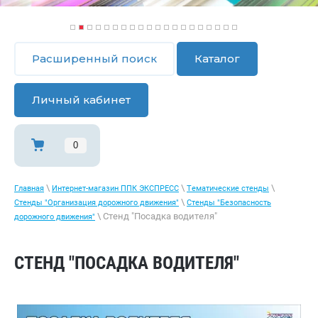
1
2
3
4
5
6
7
8
9
1
1
1
1
1
1
1
1
1
1
2
0
1
2
3
4
5
6
7
8
9
0
Расширенный поиск
Каталог
Личный кабинет
0
\
\
\
Главная
Интернет-магазин ППК ЭКСПРЕСС
Тематические стенды
\
Стенды "Организация дорожного движения"
Стенды "Безопасность
\ Стенд "Посадка водителя"
дорожного движения"
СТЕНД "ПОСАДКА ВОДИТЕЛЯ"