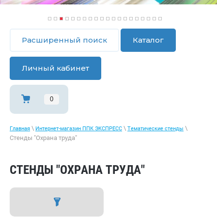
1
2
3
4
5
6
7
8
9
1
1
1
1
1
1
1
1
1
1
2
0
1
2
3
4
5
6
7
8
9
0
Расширенный поиск
Каталог
Личный кабинет
0
\
\
\
Главная
Интернет-магазин ППК ЭКСПРЕСС
Тематические стенды
Стенды "Охрана труда"
СТЕНДЫ "ОХРАНА ТРУДА"