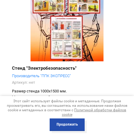
Стенд "Электробезопасность"
Производитель "ППК ЭКСПРЕСС"
Артикул:
нет
Размер стенда 1000х1500 мм.
Материал: пластик 3 мм.
Этот сайт использует файлы cookie и метаданные. Продолжая
просматривать его, вы соглашаетесь на использование нами файлов
Размер, фон, наполнение меняется в зависимости
cookie и метаданных в соответствии с
Политикой обработки файлов
cookie
от Вашего т.з.
Продолжить
Все параметры